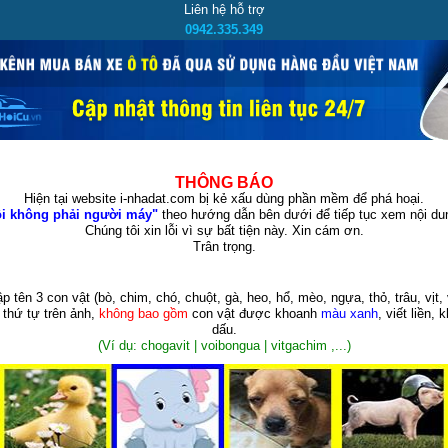
Liên hệ hỗ trợ
0942.335.349
THÔNG BÁO
Hiện tại website i-nhadat.com bị kẻ xấu dùng phần mềm để phá hoại.
i không phải người máy"
theo hướng dẫn bên dưới để tiếp tục xem nội dun
Chúng tôi xin lỗi vì sự bất tiện này. Xin cám ơn.
Trân trọng.
p tên 3 con vật
(bò, chim, chó, chuột, gà, heo, hổ, mèo, ngựa, thỏ, trâu, vịt, 
 thứ tự trên ảnh,
không bao gồm
con vật được khoanh
màu xanh
, viết liền, 
dấu.
(Ví dụ: chogavit | voibongua | vitgachim ,...)