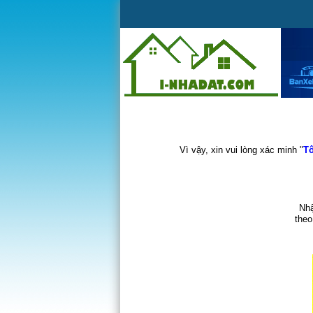
Vì vậy, xin vui lòng xác minh "
Tô
Nhậ
theo