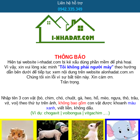
Liên hệ hỗ trợ
0942.335.349
THÔNG BÁO
Hiện tại website i-nhadat.com bị kẻ xấu dùng phần mềm để phá hoại.
Vì vậy, xin vui lòng xác minh "
Tôi không phải người máy"
theo hướng
dẫn bên dưới để tiếp tục xem nội dung trên website alonhadat.com.vn
Chúng tôi xin lỗi vì sự bất tiện này. Xin cám ơn.
Trân trọng.
Nhập tên 3 con vật
(bò, chim, chó, chuột, gà, heo, hổ, mèo, ngựa, thỏ, trâu,
vịt, voi)
theo thứ tự trên ảnh,
không bao gồm
con vật được khoanh
màu
xanh
, viết liền, không dấu.
(Ví dụ: chogavit | voibongua | vitgachim ,...)