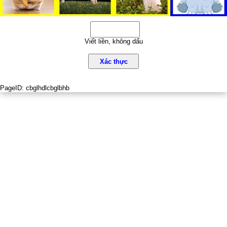
Viết liền, không dấu
Xác thực
PageID:
cbglhdlcbglbhb