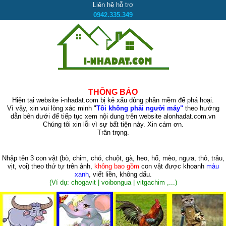
Liên hệ hỗ trợ
0942.335.349
THÔNG BÁO
Hiện tại website i-nhadat.com bị kẻ xấu dùng phần mềm để phá hoại.
Vì vậy, xin vui lòng xác minh "
Tôi không phải người máy"
theo hướng
dẫn bên dưới để tiếp tục xem nội dung trên website alonhadat.com.vn
Chúng tôi xin lỗi vì sự bất tiện này. Xin cám ơn.
Trân trọng.
Nhập tên 3 con vật
(bò, chim, chó, chuột, gà, heo, hổ, mèo, ngựa, thỏ, trâu,
vịt, voi)
theo thứ tự trên ảnh,
không bao gồm
con vật được khoanh
màu
xanh
, viết liền, không dấu.
(Ví dụ: chogavit | voibongua | vitgachim ,...)