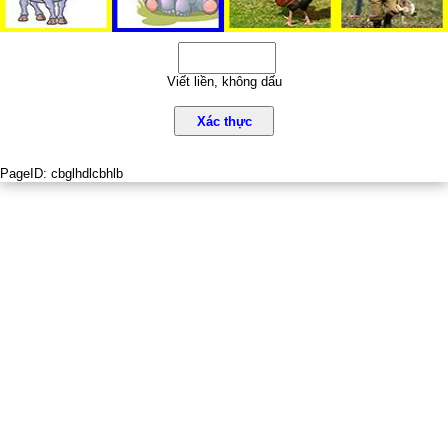
Viết liền, không dấu
Xác thực
PageID:
cbglhdlcbhlb