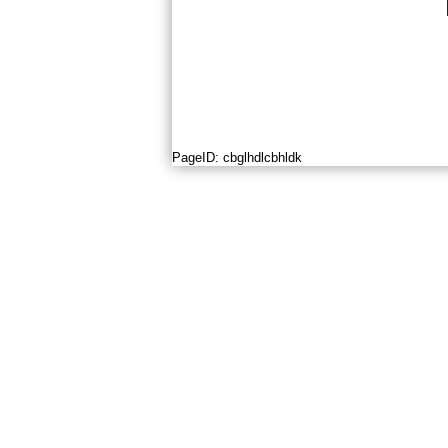
PageID:
cbglhdlcbhldk