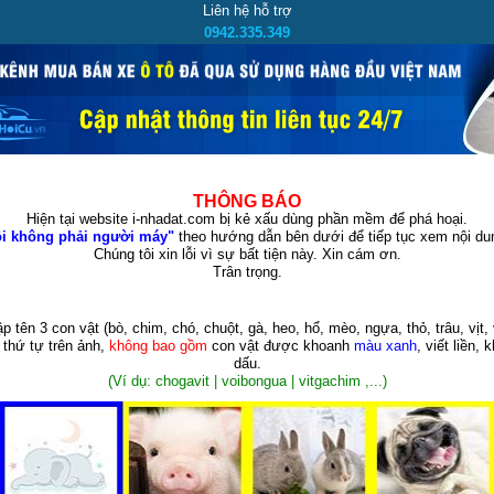
Liên hệ hỗ trợ
0942.335.349
THÔNG BÁO
Hiện tại website i-nhadat.com bị kẻ xấu dùng phần mềm để phá hoại.
i không phải người máy"
theo hướng dẫn bên dưới để tiếp tục xem nội dun
Chúng tôi xin lỗi vì sự bất tiện này. Xin cám ơn.
Trân trọng.
p tên 3 con vật
(bò, chim, chó, chuột, gà, heo, hổ, mèo, ngựa, thỏ, trâu, vịt, 
 thứ tự trên ảnh,
không bao gồm
con vật được khoanh
màu xanh
, viết liền, 
dấu.
(Ví dụ: chogavit | voibongua | vitgachim ,...)