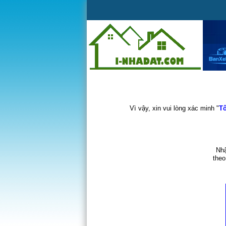
Vì vậy, xin vui lòng xác minh "
Tô
Nhậ
theo