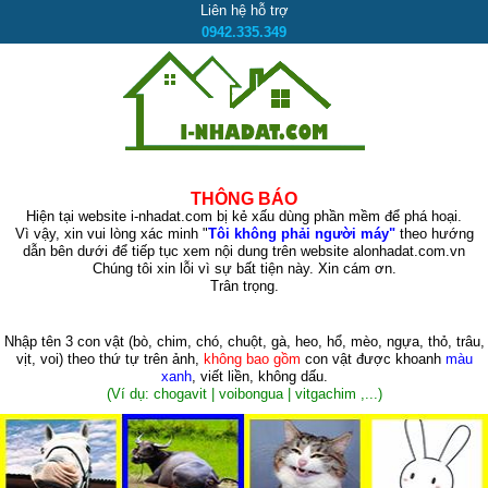
Liên hệ hỗ trợ
0942.335.349
THÔNG BÁO
Hiện tại website i-nhadat.com bị kẻ xấu dùng phần mềm để phá hoại.
Vì vậy, xin vui lòng xác minh "
Tôi không phải người máy"
theo hướng
dẫn bên dưới để tiếp tục xem nội dung trên website alonhadat.com.vn
Chúng tôi xin lỗi vì sự bất tiện này. Xin cám ơn.
Trân trọng.
Nhập tên 3 con vật
(bò, chim, chó, chuột, gà, heo, hổ, mèo, ngựa, thỏ, trâu,
vịt, voi)
theo thứ tự trên ảnh,
không bao gồm
con vật được khoanh
màu
xanh
, viết liền, không dấu.
(Ví dụ: chogavit | voibongua | vitgachim ,...)