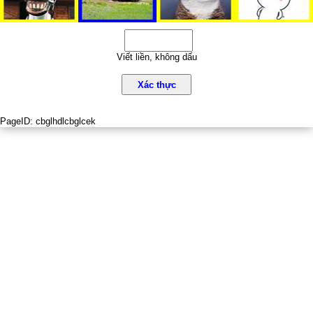
Viết liền, không dấu
Xác thực
PageID:
cbglhdlcbglcek