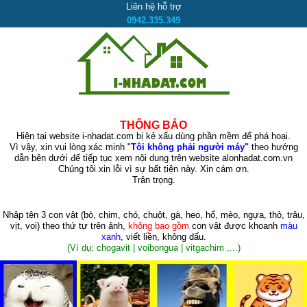
Liên hệ hỗ trợ
0942.335.349
THÔNG BÁO
Hiện tại website i-nhadat.com bị kẻ xấu dùng phần mềm để phá hoại.
Vì vậy, xin vui lòng xác minh "
Tôi không phải người máy"
theo hướng
dẫn bên dưới để tiếp tục xem nội dung trên website alonhadat.com.vn
Chúng tôi xin lỗi vì sự bất tiện này. Xin cám ơn.
Trân trọng.
Nhập tên 3 con vật
(bò, chim, chó, chuột, gà, heo, hổ, mèo, ngựa, thỏ, trâu,
vịt, voi)
theo thứ tự trên ảnh,
không bao gồm
con vật được khoanh
màu
xanh
, viết liền, không dấu.
(Ví dụ: chogavit | voibongua | vitgachim ,...)