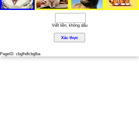
Viết liền, không dấu
Xác thực
PageID:
cbglhdlcbglba