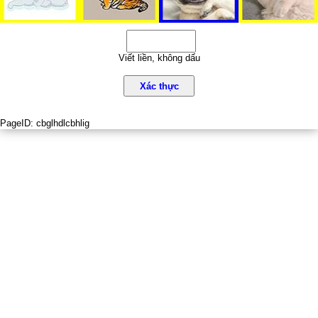
Viết liền, không dấu
Xác thực
PageID:
cbglhdlcbhlig