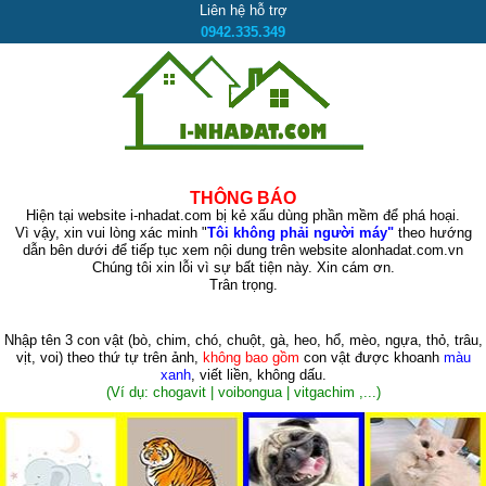
Liên hệ hỗ trợ
0942.335.349
THÔNG BÁO
Hiện tại website i-nhadat.com bị kẻ xấu dùng phần mềm để phá hoại.
Vì vậy, xin vui lòng xác minh "
Tôi không phải người máy"
theo hướng
dẫn bên dưới để tiếp tục xem nội dung trên website alonhadat.com.vn
Chúng tôi xin lỗi vì sự bất tiện này. Xin cám ơn.
Trân trọng.
Nhập tên 3 con vật
(bò, chim, chó, chuột, gà, heo, hổ, mèo, ngựa, thỏ, trâu,
vịt, voi)
theo thứ tự trên ảnh,
không bao gồm
con vật được khoanh
màu
xanh
, viết liền, không dấu.
(Ví dụ: chogavit | voibongua | vitgachim ,...)