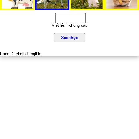
Viết liền, không dấu
Xác thực
PageID:
cbglhdlcbglhk