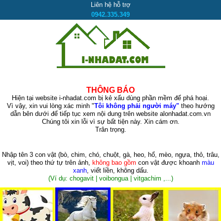
Liên hệ hỗ trợ
0942.335.349
THÔNG BÁO
Hiện tại website i-nhadat.com bị kẻ xấu dùng phần mềm để phá hoại.
Vì vậy, xin vui lòng xác minh "
Tôi không phải người máy"
theo hướng
dẫn bên dưới để tiếp tục xem nội dung trên website alonhadat.com.vn
Chúng tôi xin lỗi vì sự bất tiện này. Xin cám ơn.
Trân trọng.
Nhập tên 3 con vật
(bò, chim, chó, chuột, gà, heo, hổ, mèo, ngựa, thỏ, trâu,
vịt, voi)
theo thứ tự trên ảnh,
không bao gồm
con vật được khoanh
màu
xanh
, viết liền, không dấu.
(Ví dụ: chogavit | voibongua | vitgachim ,...)