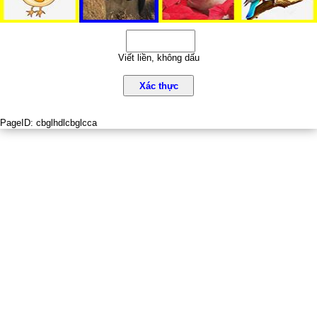
Viết liền, không dấu
Xác thực
PageID:
cbglhdlcbglcca