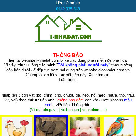
Liên hệ hỗ trợ
0942.335.349
THÔNG BÁO
Hiện tại website i-nhadat.com bị kẻ xấu dùng phần mềm để phá hoại.
Vì vậy, xin vui lòng xác minh "
Tôi không phải người máy"
theo hướng
dẫn bên dưới để tiếp tục xem nội dung trên website alonhadat.com.vn
Chúng tôi xin lỗi vì sự bất tiện này. Xin cám ơn.
Trân trọng.
Nhập tên 3 con vật
(bò, chim, chó, chuột, gà, heo, hổ, mèo, ngựa, thỏ, trâu,
vịt, voi)
theo thứ tự trên ảnh,
không bao gồm
con vật được khoanh
màu
xanh
, viết liền, không dấu.
(Ví dụ: chogavit | voibongua | vitgachim ,...)