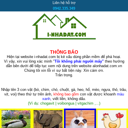
Liên hệ hỗ trợ
0942.335.349
THÔNG BÁO
Hiện tại website i-nhadat.com bị kẻ xấu dùng phần mềm để phá hoại.
Vì vậy, xin vui lòng xác minh "
Tôi không phải người máy"
theo hướng
dẫn bên dưới để tiếp tục xem nội dung trên website alonhadat.com.vn
Chúng tôi xin lỗi vì sự bất tiện này. Xin cám ơn.
Trân trọng.
Nhập tên 3 con vật
(bò, chim, chó, chuột, gà, heo, hổ, mèo, ngựa, thỏ, trâu,
vịt, voi)
theo thứ tự trên ảnh,
không bao gồm
con vật được khoanh
màu
xanh
, viết liền, không dấu.
(Ví dụ: chogavit | voibongua | vitgachim ,...)