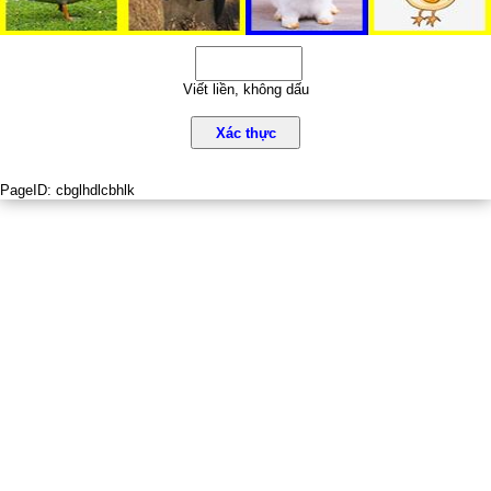
Viết liền, không dấu
Xác thực
PageID:
cbglhdlcbhlk