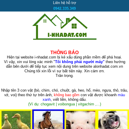
Liên hệ hỗ trợ
0942.335.349
THÔNG BÁO
Hiện tại website i-nhadat.com bị kẻ xấu dùng phần mềm để phá hoại.
Vì vậy, xin vui lòng xác minh "
Tôi không phải người máy"
theo hướng
dẫn bên dưới để tiếp tục xem nội dung trên website alonhadat.com.vn
Chúng tôi xin lỗi vì sự bất tiện này. Xin cám ơn.
Trân trọng.
Nhập tên 3 con vật
(bò, chim, chó, chuột, gà, heo, hổ, mèo, ngựa, thỏ, trâu,
vịt, voi)
theo thứ tự trên ảnh,
không bao gồm
con vật được khoanh
màu
xanh
, viết liền, không dấu.
(Ví dụ: chogavit | voibongua | vitgachim ,...)