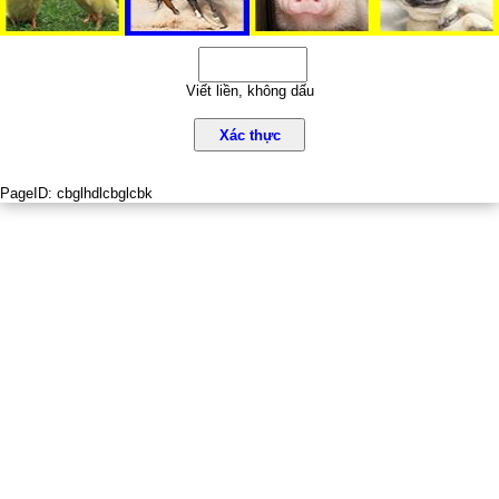
Viết liền, không dấu
Xác thực
PageID:
cbglhdlcbglcbk