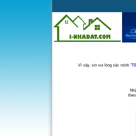
Vì vậy, xin vui lòng xác minh "
Tô
Nhậ
theo