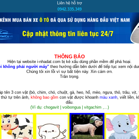
Liên hệ hỗ trợ
0942.335.349
THÔNG BÁO
Hiện tại website i-nhadat.com bị kẻ xấu dùng phần mềm để phá hoại.
i không phải người máy"
theo hướng dẫn bên dưới để tiếp tục xem nội dun
Chúng tôi xin lỗi vì sự bất tiện này. Xin cám ơn.
Trân trọng.
p tên 3 con vật
(bò, chim, chó, chuột, gà, heo, hổ, mèo, ngựa, thỏ, trâu, vịt, 
 thứ tự trên ảnh,
không bao gồm
con vật được khoanh
màu xanh
, viết liền, 
dấu.
(Ví dụ: chogavit | voibongua | vitgachim ,...)