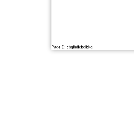
PageID:
cbglhdlcbglbkg