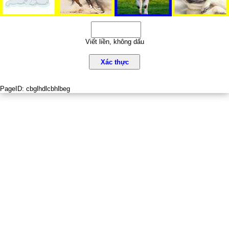
Viết liền, không dấu
Xác thực
PageID:
cbglhdlcbhlbeg