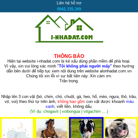
Liên hệ hỗ trợ
0942.335.349
THÔNG BÁO
Hiện tại website i-nhadat.com bị kẻ xấu dùng phần mềm để phá hoại.
Vì vậy, xin vui lòng xác minh "
Tôi không phải người máy"
theo hướng
dẫn bên dưới để tiếp tục xem nội dung trên website alonhadat.com.vn
Chúng tôi xin lỗi vì sự bất tiện này. Xin cám ơn.
Trân trọng.
Nhập tên 3 con vật
(bò, chim, chó, chuột, gà, heo, hổ, mèo, ngựa, thỏ, trâu,
vịt, voi)
theo thứ tự trên ảnh,
không bao gồm
con vật được khoanh
màu
xanh
, viết liền, không dấu.
(Ví dụ: chogavit | voibongua | vitgachim ,...)