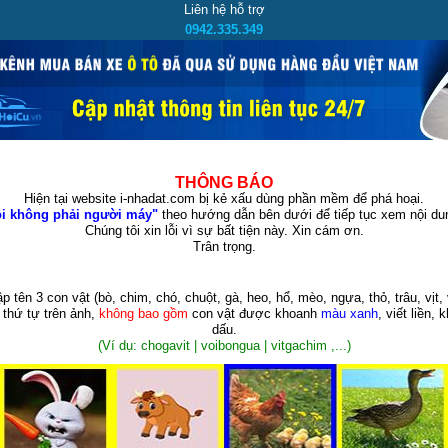
Liên hệ hỗ trợ
0942.335.349
THÔNG BÁO
Hiện tại website i-nhadat.com bị kẻ xấu dùng phần mềm để phá hoại.
i không phải người máy"
theo hướng dẫn bên dưới để tiếp tục xem nội dun
Chúng tôi xin lỗi vì sự bất tiện này. Xin cám ơn.
Trân trọng.
p tên 3 con vật
(bò, chim, chó, chuột, gà, heo, hổ, mèo, ngựa, thỏ, trâu, vịt, 
 thứ tự trên ảnh,
không bao gồm
con vật được khoanh
màu xanh
, viết liền, 
dấu.
(Ví dụ: chogavit | voibongua | vitgachim ,...)