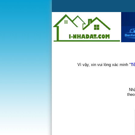
Vì vậy, xin vui lòng xác minh "
Tô
Nhậ
theo