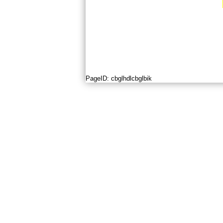
PageID:
cbglhdlcbglbik