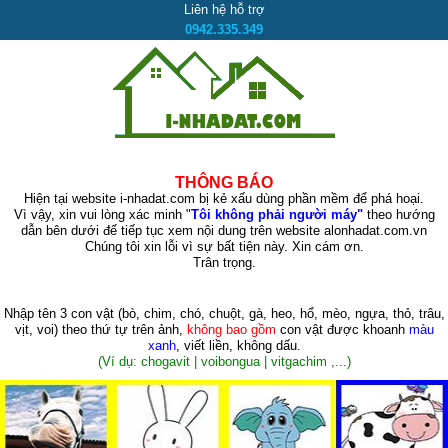
Liên hệ hỗ trợ
0942.335.349
THÔNG BÁO
Hiện tại website i-nhadat.com bị kẻ xấu dùng phần mềm để phá hoại.
Vì vậy, xin vui lòng xác minh "
Tôi không phải người máy"
theo hướng
dẫn bên dưới để tiếp tục xem nội dung trên website alonhadat.com.vn
Chúng tôi xin lỗi vì sự bất tiện này. Xin cám ơn.
Trân trọng.
Nhập tên 3 con vật
(bò, chim, chó, chuột, gà, heo, hổ, mèo, ngựa, thỏ, trâu,
vịt, voi)
theo thứ tự trên ảnh,
không bao gồm
con vật được khoanh
màu
xanh
, viết liền, không dấu.
(Ví dụ: chogavit | voibongua | vitgachim ,...)