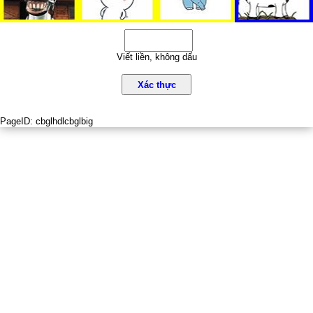
Viết liền, không dấu
Xác thực
PageID:
cbglhdlcbglbig