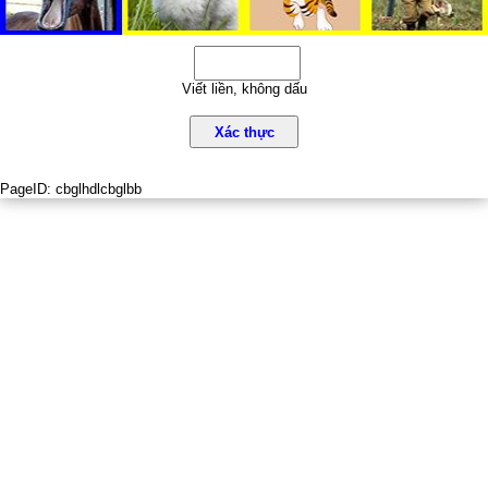
Viết liền, không dấu
Xác thực
PageID:
cbglhdlcbglbb