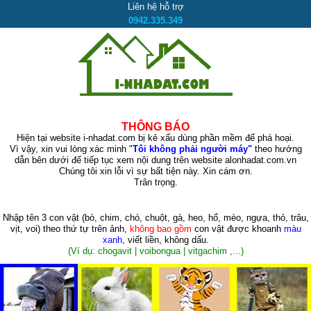
Liên hệ hỗ trợ
0942.335.349
THÔNG BÁO
Hiện tại website i-nhadat.com bị kẻ xấu dùng phần mềm để phá hoại.
Vì vậy, xin vui lòng xác minh "
Tôi không phải người máy"
theo hướng
dẫn bên dưới để tiếp tục xem nội dung trên website alonhadat.com.vn
Chúng tôi xin lỗi vì sự bất tiện này. Xin cám ơn.
Trân trọng.
Nhập tên 3 con vật
(bò, chim, chó, chuột, gà, heo, hổ, mèo, ngựa, thỏ, trâu,
vịt, voi)
theo thứ tự trên ảnh,
không bao gồm
con vật được khoanh
màu
xanh
, viết liền, không dấu.
(Ví dụ: chogavit | voibongua | vitgachim ,...)