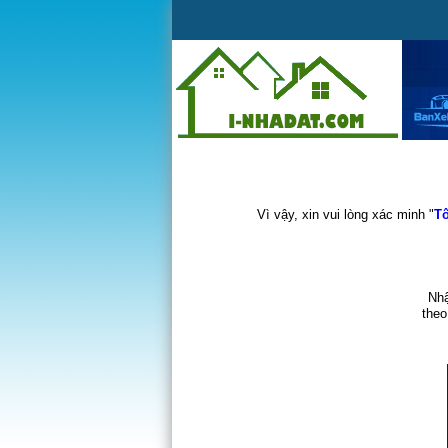
Vì vậy, xin vui lòng xác minh "
Tô
Nhậ
theo