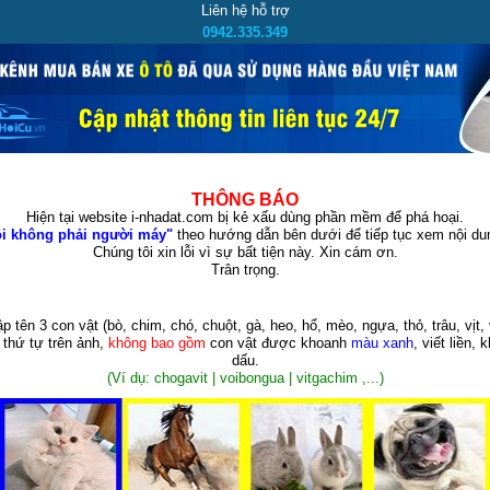
Liên hệ hỗ trợ
0942.335.349
THÔNG BÁO
Hiện tại website i-nhadat.com bị kẻ xấu dùng phần mềm để phá hoại.
i không phải người máy"
theo hướng dẫn bên dưới để tiếp tục xem nội dun
Chúng tôi xin lỗi vì sự bất tiện này. Xin cám ơn.
Trân trọng.
p tên 3 con vật
(bò, chim, chó, chuột, gà, heo, hổ, mèo, ngựa, thỏ, trâu, vịt, 
 thứ tự trên ảnh,
không bao gồm
con vật được khoanh
màu xanh
, viết liền, 
dấu.
(Ví dụ: chogavit | voibongua | vitgachim ,...)