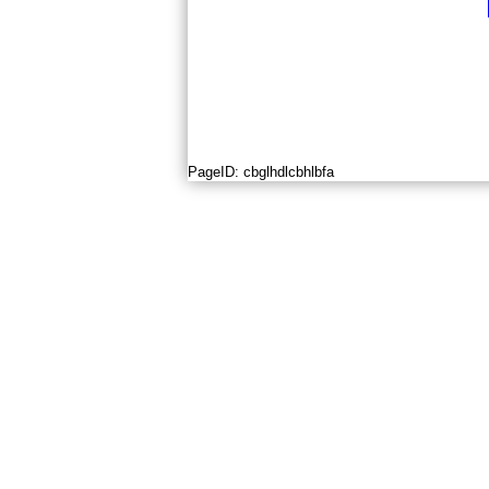
PageID:
cbglhdlcbhlbfa