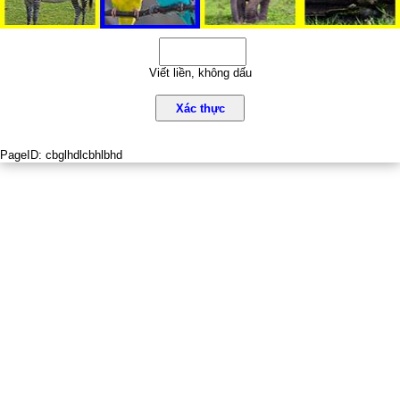
Viết liền, không dấu
Xác thực
PageID:
cbglhdlcbhlbhd