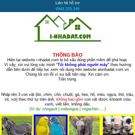
Liên hệ hỗ trợ
0942.335.349
THÔNG BÁO
Hiện tại website i-nhadat.com bị kẻ xấu dùng phần mềm để phá hoại.
Vì vậy, xin vui lòng xác minh "
Tôi không phải người máy"
theo hướng
dẫn bên dưới để tiếp tục xem nội dung trên website alonhadat.com.vn
Chúng tôi xin lỗi vì sự bất tiện này. Xin cám ơn.
Trân trọng.
Nhập tên 3 con vật
(bò, chim, chó, chuột, gà, heo, hổ, mèo, ngựa, thỏ, trâu,
vịt, voi)
theo thứ tự trên ảnh,
không bao gồm
con vật được khoanh
màu
xanh
, viết liền, không dấu.
(Ví dụ: chogavit | voibongua | vitgachim ,...)