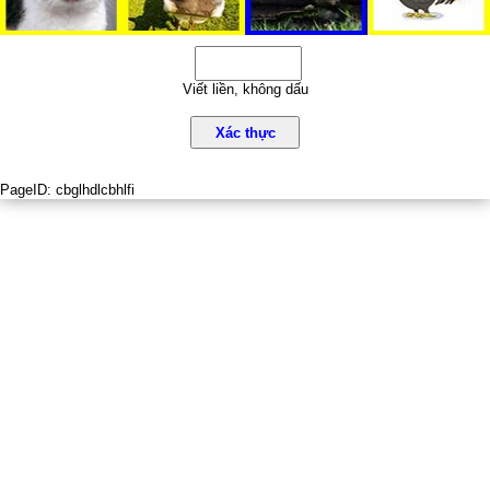
Viết liền, không dấu
Xác thực
PageID:
cbglhdlcbhlfi