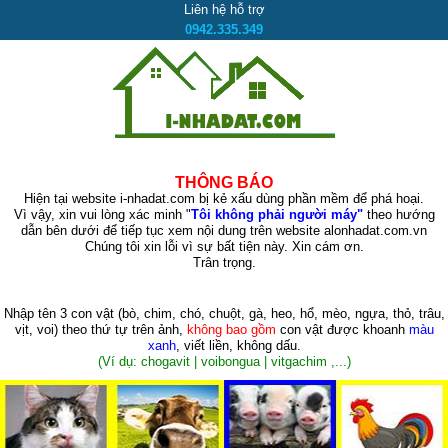
Liên hệ hỗ trợ
0942.335.349
THÔNG BÁO
Hiện tại website i-nhadat.com bị kẻ xấu dùng phần mềm để phá hoại.
Vì vậy, xin vui lòng xác minh "
Tôi không phải người máy"
theo hướng
dẫn bên dưới để tiếp tục xem nội dung trên website alonhadat.com.vn
Chúng tôi xin lỗi vì sự bất tiện này. Xin cám ơn.
Trân trọng.
Nhập tên 3 con vật
(bò, chim, chó, chuột, gà, heo, hổ, mèo, ngựa, thỏ, trâu,
vịt, voi)
theo thứ tự trên ảnh,
không bao gồm
con vật được khoanh
màu
xanh
, viết liền, không dấu.
(Ví dụ: chogavit | voibongua | vitgachim ,...)