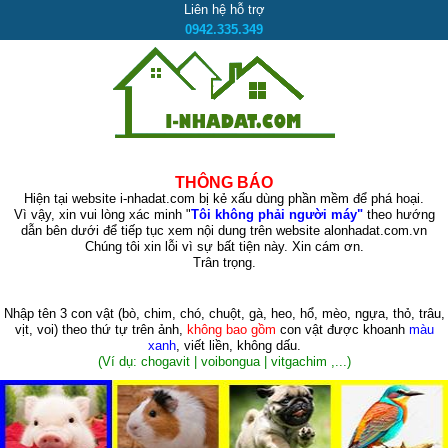
Liên hệ hỗ trợ
0942.335.349
THÔNG BÁO
Hiện tại website i-nhadat.com bị kẻ xấu dùng phần mềm để phá hoại.
Vì vậy, xin vui lòng xác minh "
Tôi không phải người máy"
theo hướng
dẫn bên dưới để tiếp tục xem nội dung trên website alonhadat.com.vn
Chúng tôi xin lỗi vì sự bất tiện này. Xin cám ơn.
Trân trọng.
Nhập tên 3 con vật
(bò, chim, chó, chuột, gà, heo, hổ, mèo, ngựa, thỏ, trâu,
vịt, voi)
theo thứ tự trên ảnh,
không bao gồm
con vật được khoanh
màu
xanh
, viết liền, không dấu.
(Ví dụ: chogavit | voibongua | vitgachim ,...)