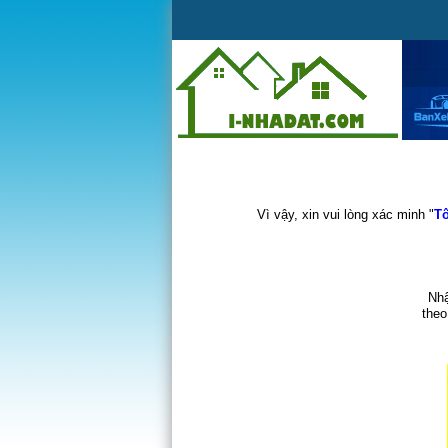
Vì vậy, xin vui lòng xác minh "
Tô
Nhậ
theo