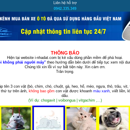
Liên hệ hỗ trợ
0942.335.349
THÔNG BÁO
Hiện tại website i-nhadat.com bị kẻ xấu dùng phần mềm để phá hoại.
i không phải người máy"
theo hướng dẫn bên dưới để tiếp tục xem nội dun
Chúng tôi xin lỗi vì sự bất tiện này. Xin cám ơn.
Trân trọng.
p tên 3 con vật
(bò, chim, chó, chuột, gà, heo, hổ, mèo, ngựa, thỏ, trâu, vịt, 
 thứ tự trên ảnh,
không bao gồm
con vật được khoanh
màu xanh
, viết liền, 
dấu.
(Ví dụ: chogavit | voibongua | vitgachim ,...)