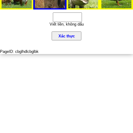
Viết liền, không dấu
Xác thực
PageID:
cbglhdlcbglbk