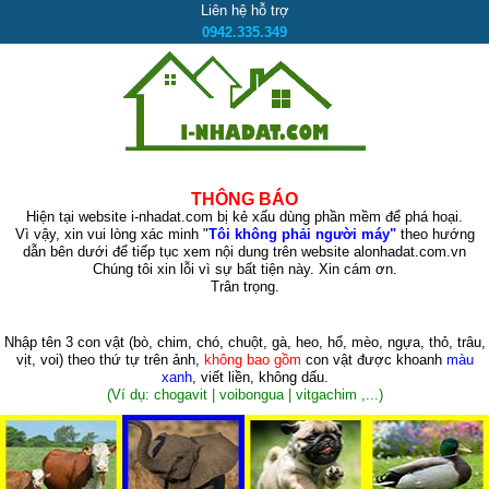
Liên hệ hỗ trợ
0942.335.349
THÔNG BÁO
Hiện tại website i-nhadat.com bị kẻ xấu dùng phần mềm để phá hoại.
Vì vậy, xin vui lòng xác minh "
Tôi không phải người máy"
theo hướng
dẫn bên dưới để tiếp tục xem nội dung trên website alonhadat.com.vn
Chúng tôi xin lỗi vì sự bất tiện này. Xin cám ơn.
Trân trọng.
Nhập tên 3 con vật
(bò, chim, chó, chuột, gà, heo, hổ, mèo, ngựa, thỏ, trâu,
vịt, voi)
theo thứ tự trên ảnh,
không bao gồm
con vật được khoanh
màu
xanh
, viết liền, không dấu.
(Ví dụ: chogavit | voibongua | vitgachim ,...)