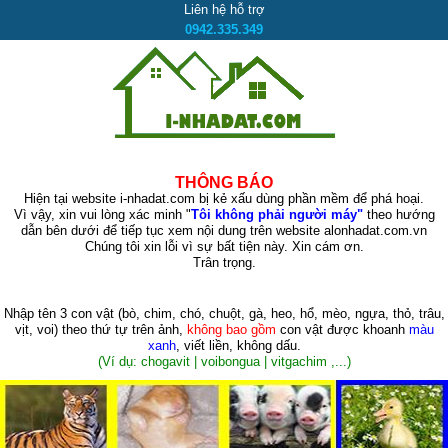
Liên hệ hỗ trợ
0942.335.349
THÔNG BÁO
Hiện tại website i-nhadat.com bị kẻ xấu dùng phần mềm để phá hoại.
Vì vậy, xin vui lòng xác minh "
Tôi không phải người máy"
theo hướng
dẫn bên dưới để tiếp tục xem nội dung trên website alonhadat.com.vn
Chúng tôi xin lỗi vì sự bất tiện này. Xin cám ơn.
Trân trọng.
Nhập tên 3 con vật
(bò, chim, chó, chuột, gà, heo, hổ, mèo, ngựa, thỏ, trâu,
vịt, voi)
theo thứ tự trên ảnh,
không bao gồm
con vật được khoanh
màu
xanh
, viết liền, không dấu.
(Ví dụ: chogavit | voibongua | vitgachim ,...)