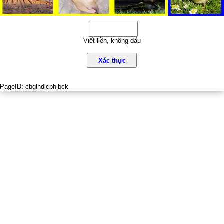
Viết liền, không dấu
Xác thực
PageID:
cbglhdlcbhlbck