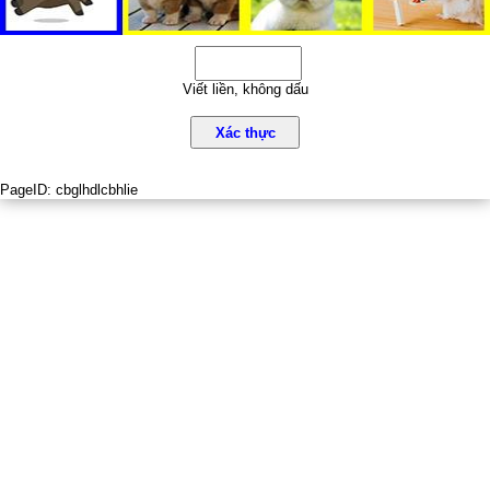
Viết liền, không dấu
Xác thực
PageID:
cbglhdlcbhlie