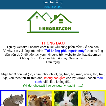
Liên hệ hỗ trợ
0942.335.349
THÔNG BÁO
Hiện tại website i-nhadat.com bị kẻ xấu dùng phần mềm để phá hoại.
Vì vậy, xin vui lòng xác minh "
Tôi không phải người máy"
theo hướng
dẫn bên dưới để tiếp tục xem nội dung trên website alonhadat.com.vn
Chúng tôi xin lỗi vì sự bất tiện này. Xin cám ơn.
Trân trọng.
Nhập tên 3 con vật
(bò, chim, chó, chuột, gà, heo, hổ, mèo, ngựa, thỏ, trâu,
vịt, voi)
theo thứ tự trên ảnh,
không bao gồm
con vật được khoanh
màu
xanh
, viết liền, không dấu.
(Ví dụ: chogavit | voibongua | vitgachim ,...)