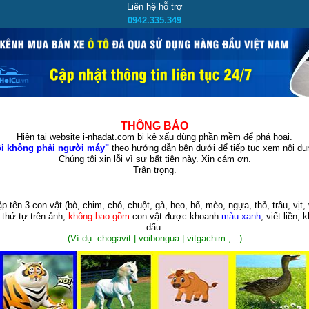
Liên hệ hỗ trợ
0942.335.349
THÔNG BÁO
Hiện tại website i-nhadat.com bị kẻ xấu dùng phần mềm để phá hoại.
i không phải người máy"
theo hướng dẫn bên dưới để tiếp tục xem nội dun
Chúng tôi xin lỗi vì sự bất tiện này. Xin cám ơn.
Trân trọng.
p tên 3 con vật
(bò, chim, chó, chuột, gà, heo, hổ, mèo, ngựa, thỏ, trâu, vịt, 
 thứ tự trên ảnh,
không bao gồm
con vật được khoanh
màu xanh
, viết liền, 
dấu.
(Ví dụ: chogavit | voibongua | vitgachim ,...)