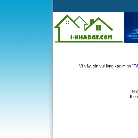
Vì vậy, xin vui lòng xác minh "
Tô
Nhậ
theo