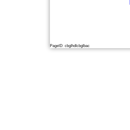
PageID:
cbglhdlcbglbac