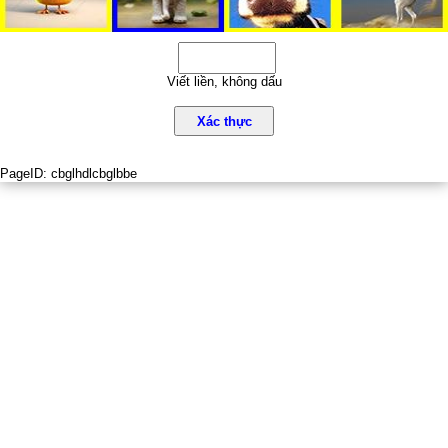
Viết liền, không dấu
Xác thực
PageID:
cbglhdlcbglbbe