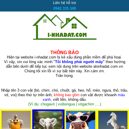
Liên hệ hỗ trợ
0942.335.349
THÔNG BÁO
Hiện tại website i-nhadat.com bị kẻ xấu dùng phần mềm để phá hoại.
Vì vậy, xin vui lòng xác minh "
Tôi không phải người máy"
theo hướng
dẫn bên dưới để tiếp tục xem nội dung trên website alonhadat.com.vn
Chúng tôi xin lỗi vì sự bất tiện này. Xin cám ơn.
Trân trọng.
Nhập tên 3 con vật
(bò, chim, chó, chuột, gà, heo, hổ, mèo, ngựa, thỏ, trâu,
vịt, voi)
theo thứ tự trên ảnh,
không bao gồm
con vật được khoanh
màu
xanh
, viết liền, không dấu.
(Ví dụ: chogavit | voibongua | vitgachim ,...)