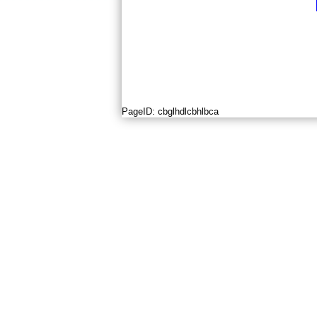
PageID:
cbglhdlcbhlbca