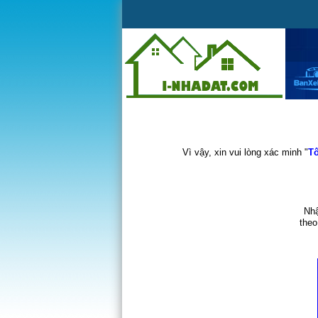
Vì vậy, xin vui lòng xác minh "
Tô
Nhậ
theo