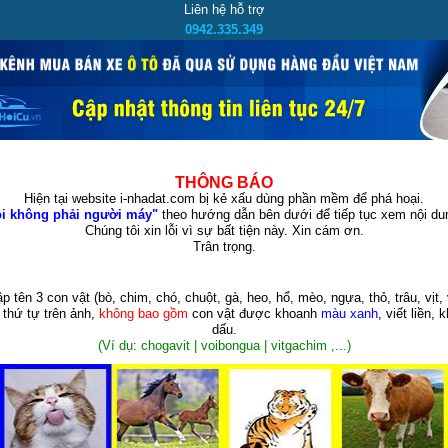
Liên hệ hỗ trợ
0942.335.349
THÔNG BÁO
Hiện tại website i-nhadat.com bị kẻ xấu dùng phần mềm để phá hoại.
i không phải người máy"
theo hướng dẫn bên dưới để tiếp tục xem nội dun
Chúng tôi xin lỗi vì sự bất tiện này. Xin cám ơn.
Trân trọng.
p tên 3 con vật
(bò, chim, chó, chuột, gà, heo, hổ, mèo, ngựa, thỏ, trâu, vịt, 
 thứ tự trên ảnh,
không bao gồm
con vật được khoanh
màu xanh
, viết liền, 
dấu.
(Ví dụ: chogavit | voibongua | vitgachim ,...)