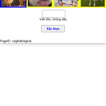
Viết liền, không dấu
Xác thực
PageID:
cbglhdlcbglcbi