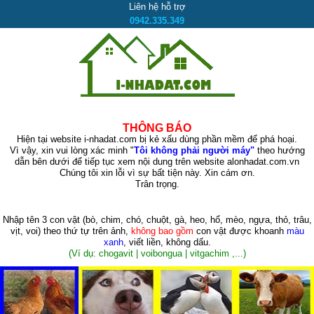
Liên hệ hỗ trợ
0942.335.349
THÔNG BÁO
Hiện tại website i-nhadat.com bị kẻ xấu dùng phần mềm để phá hoại.
Vì vậy, xin vui lòng xác minh "
Tôi không phải người máy"
theo hướng
dẫn bên dưới để tiếp tục xem nội dung trên website alonhadat.com.vn
Chúng tôi xin lỗi vì sự bất tiện này. Xin cám ơn.
Trân trọng.
Nhập tên 3 con vật
(bò, chim, chó, chuột, gà, heo, hổ, mèo, ngựa, thỏ, trâu,
vịt, voi)
theo thứ tự trên ảnh,
không bao gồm
con vật được khoanh
màu
xanh
, viết liền, không dấu.
(Ví dụ: chogavit | voibongua | vitgachim ,...)