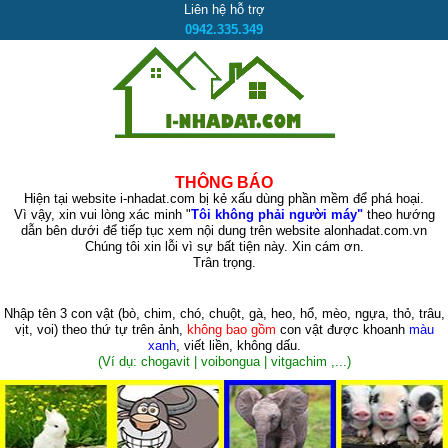
Liên hệ hỗ trợ
0942.335.349
THÔNG BÁO
Hiện tại website i-nhadat.com bị kẻ xấu dùng phần mềm để phá hoại.
Vì vậy, xin vui lòng xác minh "
Tôi không phải người máy"
theo hướng
dẫn bên dưới để tiếp tục xem nội dung trên website alonhadat.com.vn
Chúng tôi xin lỗi vì sự bất tiện này. Xin cám ơn.
Trân trọng.
Nhập tên 3 con vật
(bò, chim, chó, chuột, gà, heo, hổ, mèo, ngựa, thỏ, trâu,
vịt, voi)
theo thứ tự trên ảnh,
không bao gồm
con vật được khoanh
màu
xanh
, viết liền, không dấu.
(Ví dụ: chogavit | voibongua | vitgachim ,...)