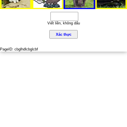
Viết liền, không dấu
Xác thực
PageID:
cbglhdlcbglcbf