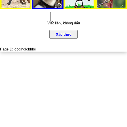
Viết liền, không dấu
Xác thực
PageID:
cbglhdlcbhlbi