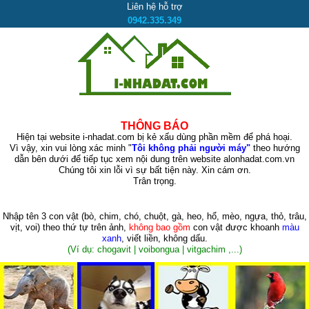
Liên hệ hỗ trợ
0942.335.349
THÔNG BÁO
Hiện tại website i-nhadat.com bị kẻ xấu dùng phần mềm để phá hoại.
Vì vậy, xin vui lòng xác minh "
Tôi không phải người máy"
theo hướng
dẫn bên dưới để tiếp tục xem nội dung trên website alonhadat.com.vn
Chúng tôi xin lỗi vì sự bất tiện này. Xin cám ơn.
Trân trọng.
Nhập tên 3 con vật
(bò, chim, chó, chuột, gà, heo, hổ, mèo, ngựa, thỏ, trâu,
vịt, voi)
theo thứ tự trên ảnh,
không bao gồm
con vật được khoanh
màu
xanh
, viết liền, không dấu.
(Ví dụ: chogavit | voibongua | vitgachim ,...)