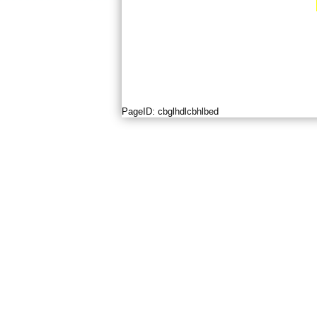
PageID:
cbglhdlcbhlbed