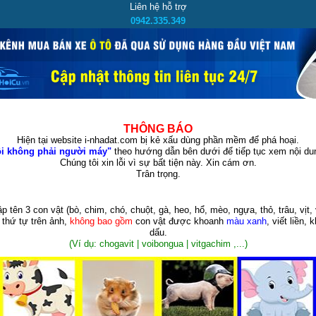
Liên hệ hỗ trợ
0942.335.349
THÔNG BÁO
Hiện tại website i-nhadat.com bị kẻ xấu dùng phần mềm để phá hoại.
i không phải người máy"
theo hướng dẫn bên dưới để tiếp tục xem nội dun
Chúng tôi xin lỗi vì sự bất tiện này. Xin cám ơn.
Trân trọng.
p tên 3 con vật
(bò, chim, chó, chuột, gà, heo, hổ, mèo, ngựa, thỏ, trâu, vịt, 
 thứ tự trên ảnh,
không bao gồm
con vật được khoanh
màu xanh
, viết liền, 
dấu.
(Ví dụ: chogavit | voibongua | vitgachim ,...)