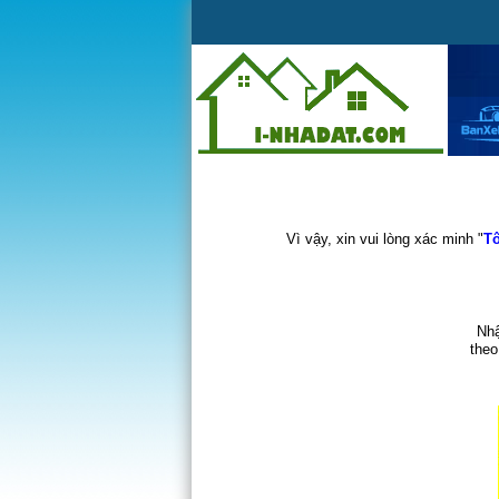
Vì vậy, xin vui lòng xác minh "
Tô
Nhậ
theo