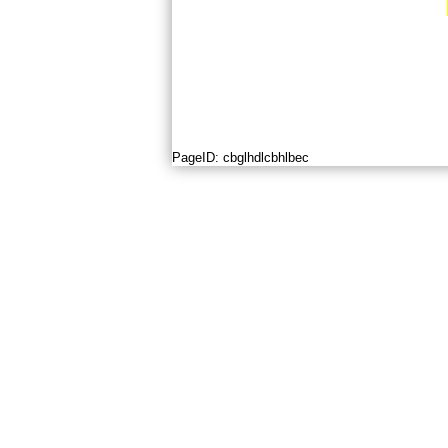
PageID:
cbglhdlcbhlbec