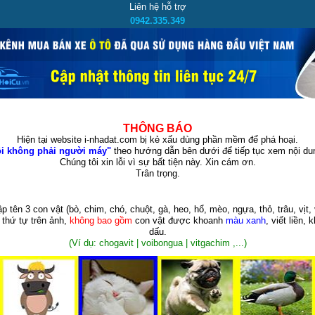
Liên hệ hỗ trợ
0942.335.349
THÔNG BÁO
Hiện tại website i-nhadat.com bị kẻ xấu dùng phần mềm để phá hoại.
i không phải người máy"
theo hướng dẫn bên dưới để tiếp tục xem nội dun
Chúng tôi xin lỗi vì sự bất tiện này. Xin cám ơn.
Trân trọng.
p tên 3 con vật
(bò, chim, chó, chuột, gà, heo, hổ, mèo, ngựa, thỏ, trâu, vịt, 
 thứ tự trên ảnh,
không bao gồm
con vật được khoanh
màu xanh
, viết liền, 
dấu.
(Ví dụ: chogavit | voibongua | vitgachim ,...)