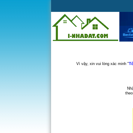
Vì vậy, xin vui lòng xác minh "
Tô
Nhậ
theo