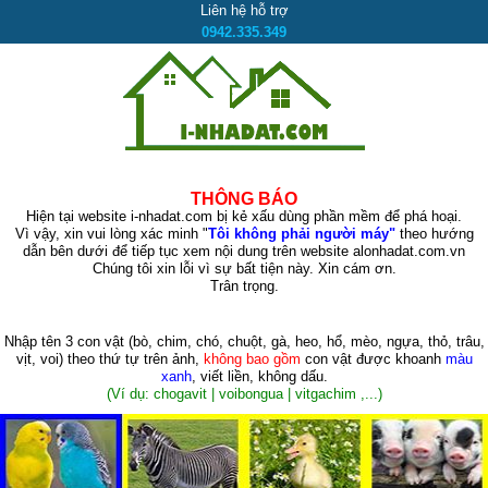
Liên hệ hỗ trợ
0942.335.349
THÔNG BÁO
Hiện tại website i-nhadat.com bị kẻ xấu dùng phần mềm để phá hoại.
Vì vậy, xin vui lòng xác minh "
Tôi không phải người máy"
theo hướng
dẫn bên dưới để tiếp tục xem nội dung trên website alonhadat.com.vn
Chúng tôi xin lỗi vì sự bất tiện này. Xin cám ơn.
Trân trọng.
Nhập tên 3 con vật
(bò, chim, chó, chuột, gà, heo, hổ, mèo, ngựa, thỏ, trâu,
vịt, voi)
theo thứ tự trên ảnh,
không bao gồm
con vật được khoanh
màu
xanh
, viết liền, không dấu.
(Ví dụ: chogavit | voibongua | vitgachim ,...)