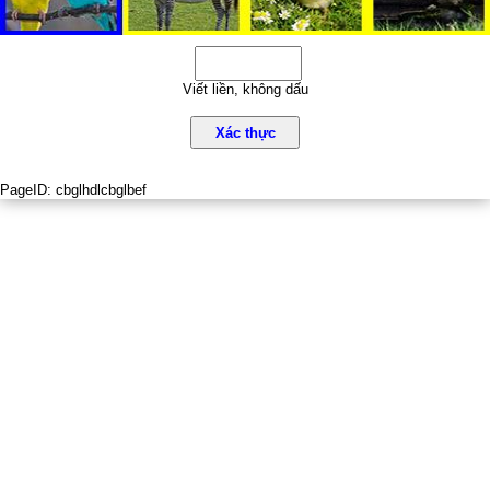
Viết liền, không dấu
Xác thực
PageID:
cbglhdlcbglbef