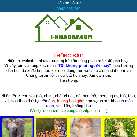
Liên hệ hỗ trợ
0942.335.349
THÔNG BÁO
Hiện tại website i-nhadat.com bị kẻ xấu dùng phần mềm để phá hoại.
Vì vậy, xin vui lòng xác minh "
Tôi không phải người máy"
theo hướng
dẫn bên dưới để tiếp tục xem nội dung trên website alonhadat.com.vn
Chúng tôi xin lỗi vì sự bất tiện này. Xin cám ơn.
Trân trọng.
Nhập tên 3 con vật
(bò, chim, chó, chuột, gà, heo, hổ, mèo, ngựa, thỏ, trâu,
vịt, voi)
theo thứ tự trên ảnh,
không bao gồm
con vật được khoanh
màu
xanh
, viết liền, không dấu.
(Ví dụ: chogavit | voibongua | vitgachim ,...)