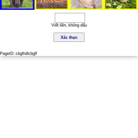
Viết liền, không dấu
Xác thực
PageID:
cbglhdlcbglf