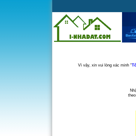
Vì vậy, xin vui lòng xác minh "
Tô
Nhậ
theo