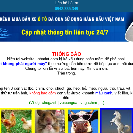
Liên hệ hỗ trợ
0942.335.349
THÔNG BÁO
Hiện tại website i-nhadat.com bị kẻ xấu dùng phần mềm để phá hoại.
i không phải người máy"
theo hướng dẫn bên dưới để tiếp tục xem nội dun
Chúng tôi xin lỗi vì sự bất tiện này. Xin cám ơn.
Trân trọng.
p tên 3 con vật
(bò, chim, chó, chuột, gà, heo, hổ, mèo, ngựa, thỏ, trâu, vịt, 
 thứ tự trên ảnh,
không bao gồm
con vật được khoanh
màu xanh
, viết liền, 
dấu.
(Ví dụ: chogavit | voibongua | vitgachim ,...)