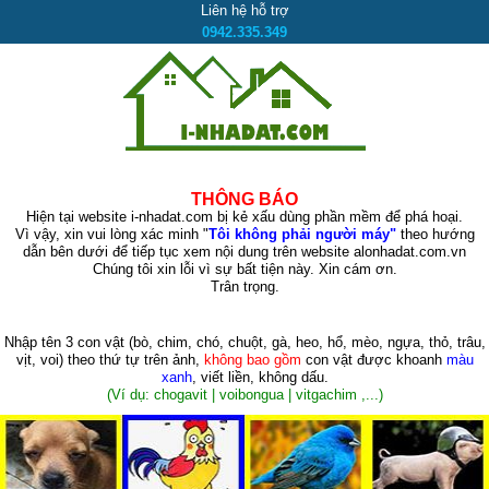
Liên hệ hỗ trợ
0942.335.349
THÔNG BÁO
Hiện tại website i-nhadat.com bị kẻ xấu dùng phần mềm để phá hoại.
Vì vậy, xin vui lòng xác minh "
Tôi không phải người máy"
theo hướng
dẫn bên dưới để tiếp tục xem nội dung trên website alonhadat.com.vn
Chúng tôi xin lỗi vì sự bất tiện này. Xin cám ơn.
Trân trọng.
Nhập tên 3 con vật
(bò, chim, chó, chuột, gà, heo, hổ, mèo, ngựa, thỏ, trâu,
vịt, voi)
theo thứ tự trên ảnh,
không bao gồm
con vật được khoanh
màu
xanh
, viết liền, không dấu.
(Ví dụ: chogavit | voibongua | vitgachim ,...)