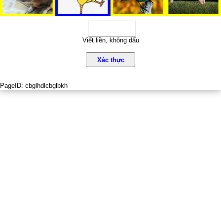
Viết liền, không dấu
Xác thực
PageID:
cbglhdlcbglbkh