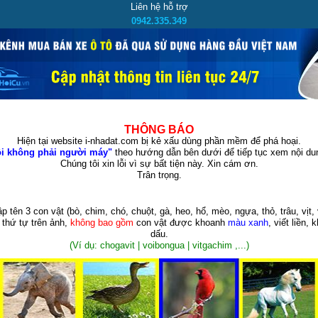
Liên hệ hỗ trợ
0942.335.349
THÔNG BÁO
Hiện tại website i-nhadat.com bị kẻ xấu dùng phần mềm để phá hoại.
i không phải người máy"
theo hướng dẫn bên dưới để tiếp tục xem nội dun
Chúng tôi xin lỗi vì sự bất tiện này. Xin cám ơn.
Trân trọng.
p tên 3 con vật
(bò, chim, chó, chuột, gà, heo, hổ, mèo, ngựa, thỏ, trâu, vịt, 
 thứ tự trên ảnh,
không bao gồm
con vật được khoanh
màu xanh
, viết liền, 
dấu.
(Ví dụ: chogavit | voibongua | vitgachim ,...)