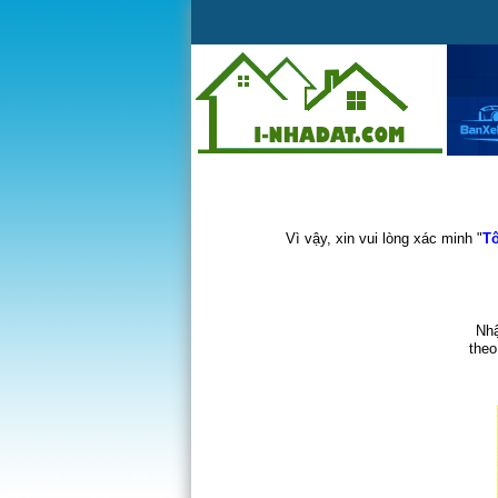
Vì vậy, xin vui lòng xác minh "
Tô
Nhậ
theo