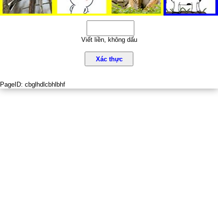
Viết liền, không dấu
Xác thực
PageID:
cbglhdlcbhlbhf