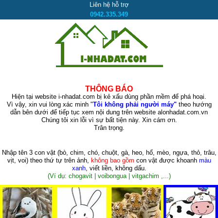
Liên hệ hỗ trợ
0942.335.349
THÔNG BÁO
Hiện tại website i-nhadat.com bị kẻ xấu dùng phần mềm để phá hoại.
Vì vậy, xin vui lòng xác minh "
Tôi không phải người máy"
theo hướng
dẫn bên dưới để tiếp tục xem nội dung trên website alonhadat.com.vn
Chúng tôi xin lỗi vì sự bất tiện này. Xin cám ơn.
Trân trọng.
Nhập tên 3 con vật
(bò, chim, chó, chuột, gà, heo, hổ, mèo, ngựa, thỏ, trâu,
vịt, voi)
theo thứ tự trên ảnh,
không bao gồm
con vật được khoanh
màu
xanh
, viết liền, không dấu.
(Ví dụ: chogavit | voibongua | vitgachim ,...)