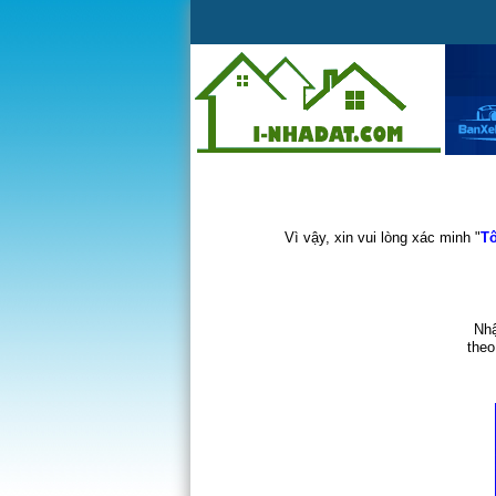
Vì vậy, xin vui lòng xác minh "
Tô
Nhậ
theo