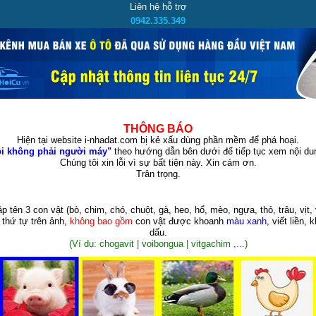
Liên hệ hỗ trợ
0942.335.349
THÔNG BÁO
Hiện tại website i-nhadat.com bị kẻ xấu dùng phần mềm để phá hoại.
i không phải người máy"
theo hướng dẫn bên dưới để tiếp tục xem nội dun
Chúng tôi xin lỗi vì sự bất tiện này. Xin cám ơn.
Trân trọng.
p tên 3 con vật
(bò, chim, chó, chuột, gà, heo, hổ, mèo, ngựa, thỏ, trâu, vịt, 
 thứ tự trên ảnh,
không bao gồm
con vật được khoanh
màu xanh
, viết liền, 
dấu.
(Ví dụ: chogavit | voibongua | vitgachim ,...)