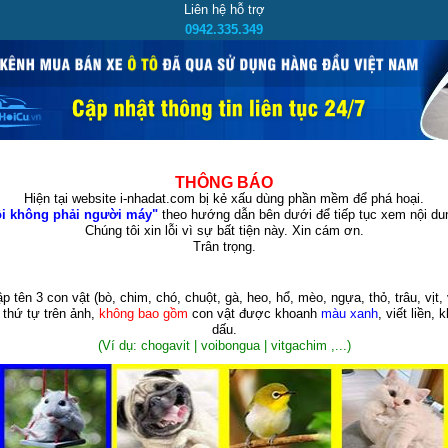
Liên hệ hỗ trợ
0942.335.349
THÔNG BÁO
Hiện tại website i-nhadat.com bị kẻ xấu dùng phần mềm để phá hoại.
i không phải người máy"
theo hướng dẫn bên dưới để tiếp tục xem nội dun
Chúng tôi xin lỗi vì sự bất tiện này. Xin cám ơn.
Trân trọng.
p tên 3 con vật
(bò, chim, chó, chuột, gà, heo, hổ, mèo, ngựa, thỏ, trâu, vịt, 
 thứ tự trên ảnh,
không bao gồm
con vật được khoanh
màu xanh
, viết liền, 
dấu.
(Ví dụ: chogavit | voibongua | vitgachim ,...)