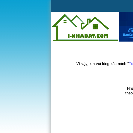
Vì vậy, xin vui lòng xác minh "
Tô
Nhậ
theo