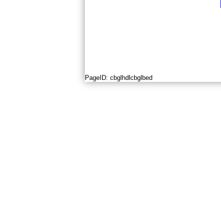
PageID:
cbglhdlcbglbed