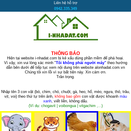
Liên hệ hỗ trợ
0942.335.349
THÔNG BÁO
Hiện tại website i-nhadat.com bị kẻ xấu dùng phần mềm để phá hoại.
Vì vậy, xin vui lòng xác minh "
Tôi không phải người máy"
theo hướng
dẫn bên dưới để tiếp tục xem nội dung trên website alonhadat.com.vn
Chúng tôi xin lỗi vì sự bất tiện này. Xin cám ơn.
Trân trọng.
Nhập tên 3 con vật
(bò, chim, chó, chuột, gà, heo, hổ, mèo, ngựa, thỏ, trâu,
vịt, voi)
theo thứ tự trên ảnh,
không bao gồm
con vật được khoanh
màu
xanh
, viết liền, không dấu.
(Ví dụ: chogavit | voibongua | vitgachim ,...)