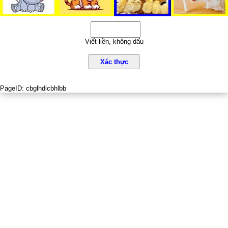
Viết liền, không dấu
Xác thực
PageID:
cbglhdlcbhlbb