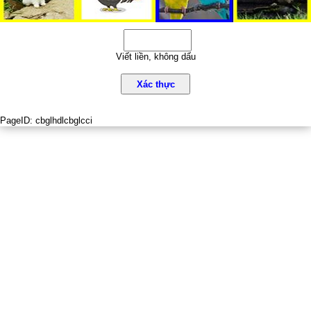
Viết liền, không dấu
Xác thực
PageID:
cbglhdlcbglcci