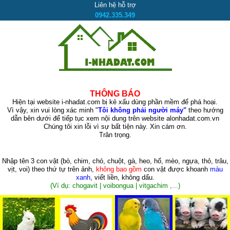
Liên hệ hỗ trợ
0942.335.349
THÔNG BÁO
Hiện tại website i-nhadat.com bị kẻ xấu dùng phần mềm để phá hoại.
Vì vậy, xin vui lòng xác minh "
Tôi không phải người máy"
theo hướng
dẫn bên dưới để tiếp tục xem nội dung trên website alonhadat.com.vn
Chúng tôi xin lỗi vì sự bất tiện này. Xin cám ơn.
Trân trọng.
Nhập tên 3 con vật
(bò, chim, chó, chuột, gà, heo, hổ, mèo, ngựa, thỏ, trâu,
vịt, voi)
theo thứ tự trên ảnh,
không bao gồm
con vật được khoanh
màu
xanh
, viết liền, không dấu.
(Ví dụ: chogavit | voibongua | vitgachim ,...)