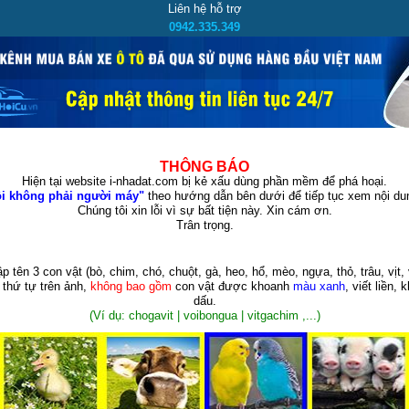
Liên hệ hỗ trợ
0942.335.349
THÔNG BÁO
Hiện tại website i-nhadat.com bị kẻ xấu dùng phần mềm để phá hoại.
i không phải người máy"
theo hướng dẫn bên dưới để tiếp tục xem nội dun
Chúng tôi xin lỗi vì sự bất tiện này. Xin cám ơn.
Trân trọng.
p tên 3 con vật
(bò, chim, chó, chuột, gà, heo, hổ, mèo, ngựa, thỏ, trâu, vịt, 
 thứ tự trên ảnh,
không bao gồm
con vật được khoanh
màu xanh
, viết liền, 
dấu.
(Ví dụ: chogavit | voibongua | vitgachim ,...)