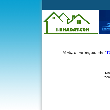
Vì vậy, xin vui lòng xác minh "
Tô
Nhậ
theo