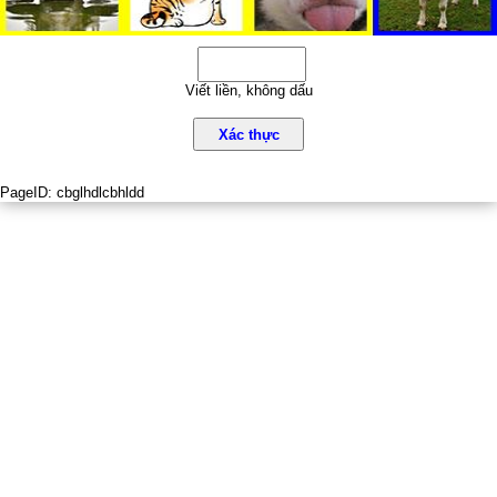
Viết liền, không dấu
Xác thực
PageID:
cbglhdlcbhldd