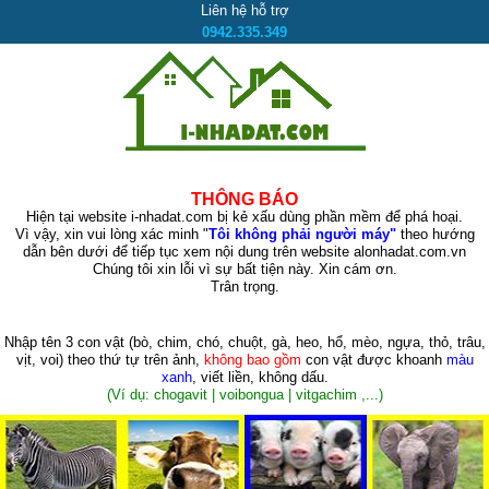
Liên hệ hỗ trợ
0942.335.349
THÔNG BÁO
Hiện tại website i-nhadat.com bị kẻ xấu dùng phần mềm để phá hoại.
Vì vậy, xin vui lòng xác minh "
Tôi không phải người máy"
theo hướng
dẫn bên dưới để tiếp tục xem nội dung trên website alonhadat.com.vn
Chúng tôi xin lỗi vì sự bất tiện này. Xin cám ơn.
Trân trọng.
Nhập tên 3 con vật
(bò, chim, chó, chuột, gà, heo, hổ, mèo, ngựa, thỏ, trâu,
vịt, voi)
theo thứ tự trên ảnh,
không bao gồm
con vật được khoanh
màu
xanh
, viết liền, không dấu.
(Ví dụ: chogavit | voibongua | vitgachim ,...)