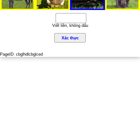
Viết liền, không dấu
Xác thực
PageID:
cbglhdlcbglced