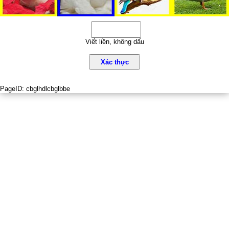
Viết liền, không dấu
Xác thực
PageID:
cbglhdlcbglbbe