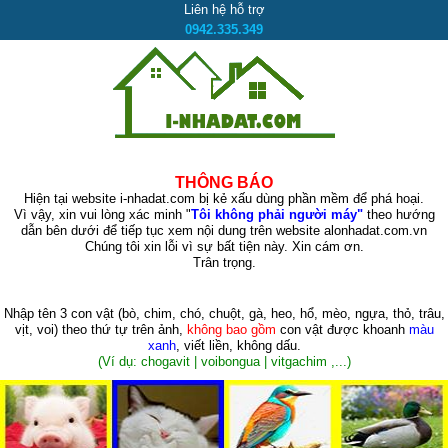
Liên hệ hỗ trợ
0942.335.349
THÔNG BÁO
Hiện tại website i-nhadat.com bị kẻ xấu dùng phần mềm để phá hoại.
Vì vậy, xin vui lòng xác minh "
Tôi không phải người máy"
theo hướng
dẫn bên dưới để tiếp tục xem nội dung trên website alonhadat.com.vn
Chúng tôi xin lỗi vì sự bất tiện này. Xin cám ơn.
Trân trọng.
Nhập tên 3 con vật
(bò, chim, chó, chuột, gà, heo, hổ, mèo, ngựa, thỏ, trâu,
vịt, voi)
theo thứ tự trên ảnh,
không bao gồm
con vật được khoanh
màu
xanh
, viết liền, không dấu.
(Ví dụ: chogavit | voibongua | vitgachim ,...)