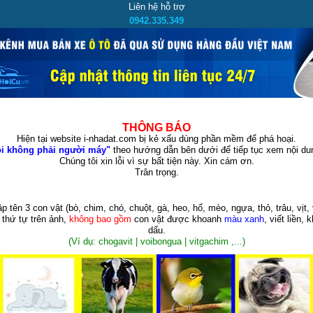
Liên hệ hỗ trợ
0942.335.349
THÔNG BÁO
Hiện tại website i-nhadat.com bị kẻ xấu dùng phần mềm để phá hoại.
i không phải người máy"
theo hướng dẫn bên dưới để tiếp tục xem nội dun
Chúng tôi xin lỗi vì sự bất tiện này. Xin cám ơn.
Trân trọng.
p tên 3 con vật
(bò, chim, chó, chuột, gà, heo, hổ, mèo, ngựa, thỏ, trâu, vịt, 
 thứ tự trên ảnh,
không bao gồm
con vật được khoanh
màu xanh
, viết liền, 
dấu.
(Ví dụ: chogavit | voibongua | vitgachim ,...)