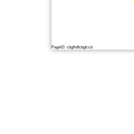
PageID:
cbglhdlcbglccd