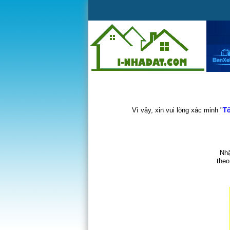
Vì vậy, xin vui lòng xác minh "
Tô
Nhậ
theo