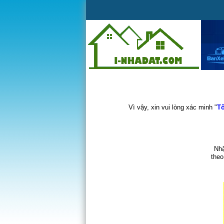
Vì vậy, xin vui lòng xác minh "
Tô
Nhậ
theo