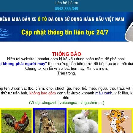
Liên hệ hỗ trợ
0942.335.349
THÔNG BÁO
Hiện tại website i-nhadat.com bị kẻ xấu dùng phần mềm để phá hoại.
i không phải người máy"
theo hướng dẫn bên dưới để tiếp tục xem nội dun
Chúng tôi xin lỗi vì sự bất tiện này. Xin cám ơn.
Trân trọng.
p tên 3 con vật
(bò, chim, chó, chuột, gà, heo, hổ, mèo, ngựa, thỏ, trâu, vịt, 
 thứ tự trên ảnh,
không bao gồm
con vật được khoanh
màu xanh
, viết liền, 
dấu.
(Ví dụ: chogavit | voibongua | vitgachim ,...)