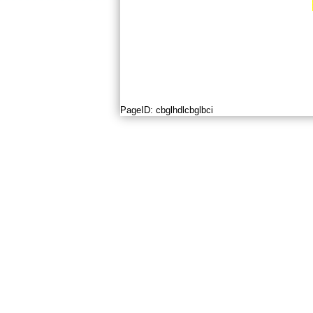
PageID:
cbglhdlcbglbci