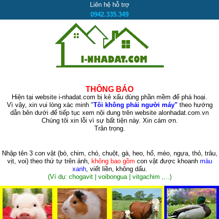
Liên hệ hỗ trợ
0942.335.349
THÔNG BÁO
Hiện tại website i-nhadat.com bị kẻ xấu dùng phần mềm để phá hoại.
Vì vậy, xin vui lòng xác minh "
Tôi không phải người máy"
theo hướng
dẫn bên dưới để tiếp tục xem nội dung trên website alonhadat.com.vn
Chúng tôi xin lỗi vì sự bất tiện này. Xin cám ơn.
Trân trọng.
Nhập tên 3 con vật
(bò, chim, chó, chuột, gà, heo, hổ, mèo, ngựa, thỏ, trâu,
vịt, voi)
theo thứ tự trên ảnh,
không bao gồm
con vật được khoanh
màu
xanh
, viết liền, không dấu.
(Ví dụ: chogavit | voibongua | vitgachim ,...)