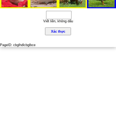
Viết liền, không dấu
Xác thực
PageID:
cbglhdlcbglbce