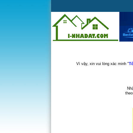
Vì vậy, xin vui lòng xác minh "
Tô
Nhậ
theo