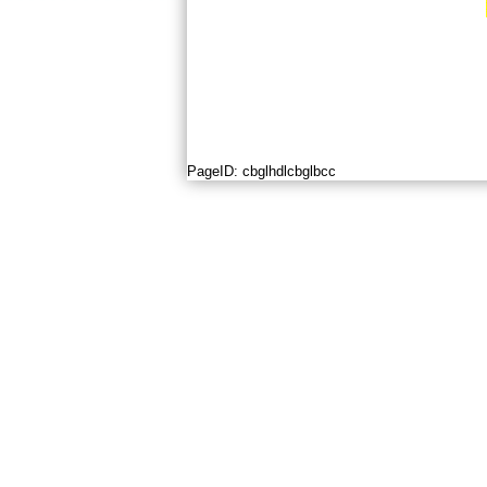
PageID:
cbglhdlcbglbcc