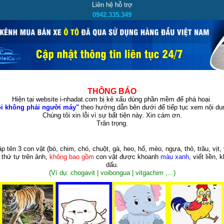
Liên hệ hỗ trợ
0942.335.349
THÔNG BÁO
Hiện tại website i-nhadat.com bị kẻ xấu dùng phần mềm để phá hoại.
i không phải người máy"
theo hướng dẫn bên dưới để tiếp tục xem nội dun
Chúng tôi xin lỗi vì sự bất tiện này. Xin cám ơn.
Trân trọng.
p tên 3 con vật
(bò, chim, chó, chuột, gà, heo, hổ, mèo, ngựa, thỏ, trâu, vịt, 
 thứ tự trên ảnh,
không bao gồm
con vật được khoanh
màu xanh
, viết liền, 
dấu.
(Ví dụ: chogavit | voibongua | vitgachim ,...)